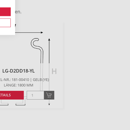
en werden.
LG-D2DD18-YL
L-NR.: 181-00410 | GELB (YE)
LÄNGE: 1800 MM
ETAILS