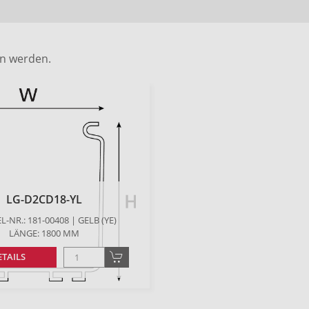
en werden.
LG-D2CD18-YL
L-NR.: 181-00408 | GELB (YE)
LÄNGE: 1800 MM
ETAILS