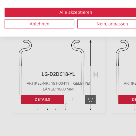
Es konnten
2
Produkte zu Ihren Suchkriterien gefund
Alle akzeptieren
Ablehnen
Nein, anpassen
LG-D2DC18-YL
ARTIKEL-NR.: 181-00411 | GELB (YE)
ARTIKE
LÄNGE: 1800 MM
DETAILS
D