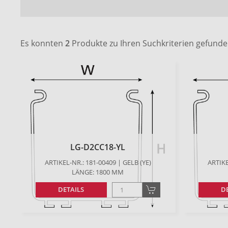
Es konnten
2
Produkte zu Ihren Suchkriterien gefund
LG-D2CC18-YL
ARTIKEL-NR.: 181-00409 | GELB (YE)
ARTIKE
LÄNGE: 1800 MM
DETAILS
D