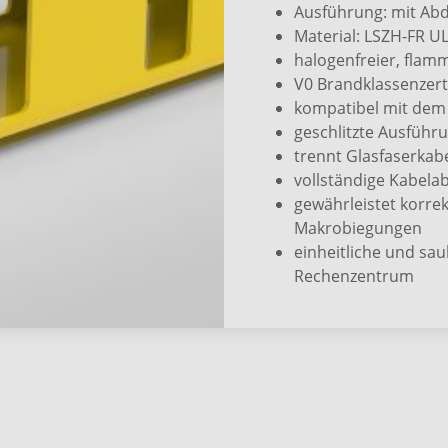
Ausführung: mit Ab
Material: LSZH-FR U
halogenfreier, flam
V0 Brandklassenzerti
kompatibel mit dem
geschlitzte Ausführu
trennt Glasfaserkab
vollständige Kabel
gewährleistet korre
Makrobiegungen
einheitliche und sa
Rechenzentrum