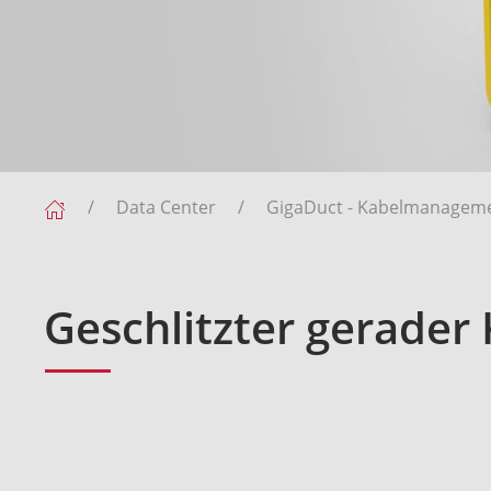
Data Center
GigaDuct - Kabelmanagem
Geschlitzter gerader