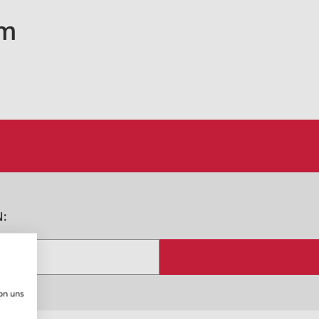
mm
:
on uns