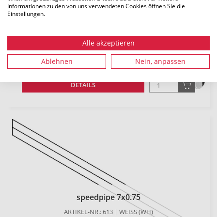
Informationen zu den von uns verwendeten Cookies öffnen Sie die
Einstellungen.
Alle akzeptieren
speedpipe 7x0.75
ARTIKEL-NR.: 610 | GELB (YE)
Ablehnen
Nein, anpassen
LÄNGE: 5000 M
DETAILS
speedpipe 7x0.75
ARTIKEL-NR.: 613 | WEISS (WH)