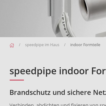
speedpipe im Haus
indoor Formteile
speedpipe indoor For
Brandschutz und sichere Ne
Verbinden, abdichten und fixieren von s