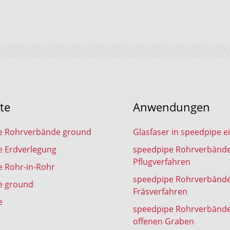
te
Anwendungen
e Rohrverbände ground
Glasfaser in speedpipe e
e Erdverlegung
speedpipe Rohrverbänd
Pflugverfahren
 Rohr-in-Rohr
speedpipe Rohrverbänd
e ground
Fräsverfahren
e
speedpipe Rohrverbänd
offenen Graben