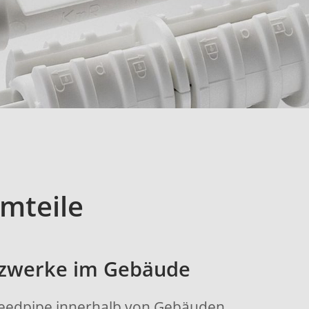
mteile
tzwerke im Gebäude
peedpipe innerhalb von Gebäuden.