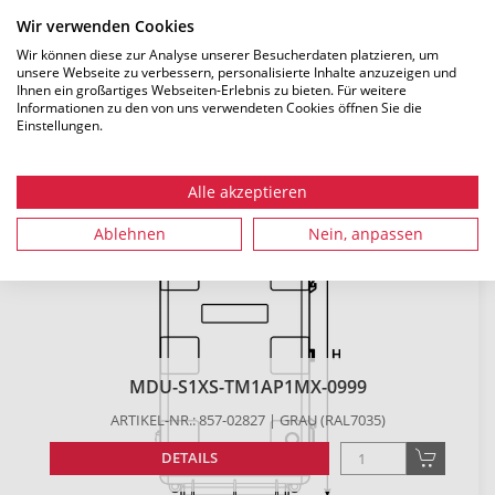
Wir verwenden Cookies
Es konnten
5
Produkte zu Ihren Suchkriterien gefunden
Wir können diese zur Analyse unserer Besucherdaten platzieren, um
unsere Webseite zu verbessern, personalisierte Inhalte anzuzeigen und
werden.
Ihnen ein großartiges Webseiten-Erlebnis zu bieten. Für weitere
Informationen zu den von uns verwendeten Cookies öffnen Sie die
Einstellungen.
Filter zurücksetzen
Alle akzeptieren
Ablehnen
Nein, anpassen
MDU-S1XS-TM1AP1MX-0999
ARTIKEL-NR.: 857-02827 | GRAU (RAL7035)
DETAILS