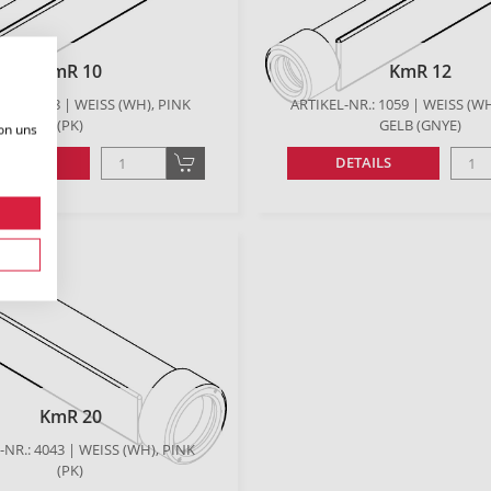
KmR 10
KmR 12
-NR.: 998 | WEISS (WH), PINK (
ARTIKEL-NR.: 1059 | WEISS (WH
PK)
ELB (GNYE)
on uns
ETAILS
DETAILS
KmR 20
NR.: 4043 | WEISS (WH), PINK (
PK)