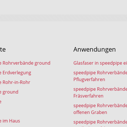
te
Anwendungen
e Rohrverbände ground
Glasfaser in speedpipe e
e Erdverlegung
speedpipe Rohrverbänd
Pflugverfahren
 Rohr-in-Rohr
speedpipe Rohrverbänd
e ground
Fräsverfahren
e
speedpipe Rohrverbänd
offenen Graben
e im Haus
speedpipe Rohrverbänd