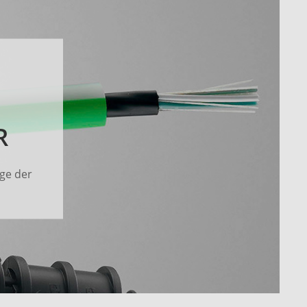
R
age der