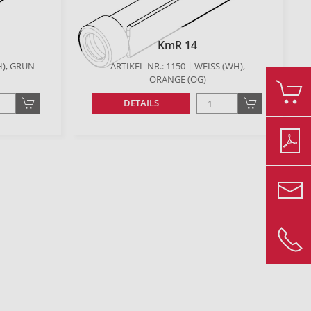
KmR 14
), GRÜN-G
ARTIKEL-NR.: 1150 | WEISS (WH), O
RANGE (OG)
DETAILS