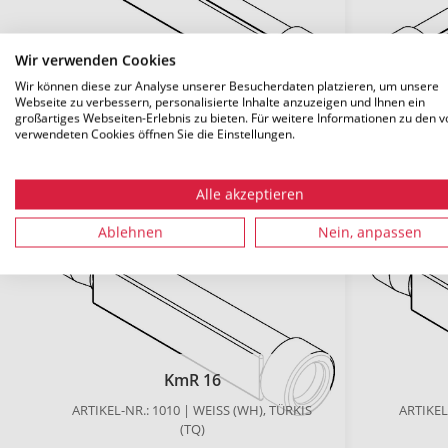
Wir verwenden Cookies
KmR 7
Wir können diese zur Analyse unserer Besucherdaten platzieren, um unsere
ARTIKEL-NR.: 1094 | WEISS (WH), O
ARTIKEL
Webseite zu verbessern, personalisierte Inhalte anzuzeigen und Ihnen ein
RANGE (OG)
großartiges Webseiten-Erlebnis zu bieten. Für weitere Informationen zu den v
verwendeten Cookies öffnen Sie die Einstellungen.
DETAILS
D
Alle akzeptieren
Ablehnen
Nein, anpassen
KmR 16
ARTIKEL-NR.: 1010 | WEISS (WH), TÜRKIS (
ARTIKEL-
TQ)