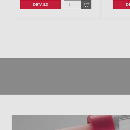
DETAILS
D