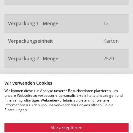
Verpackung 1 - Menge
12
Verpackungseinheit
Karton
Verpackung 2 - Menge
2520
Verpackung 2 - Beschaffenheit
Palette
Wir verwenden Cookies
Wir können diese zur Analyse unserer Besucherdaten platzieren, um
Artikelnummer
42446
unsere Webseite zu verbessern, personalisierte Inhalte anzuzeigen und
Ihnen ein großartiges Webseiten-Erlebnis zu bieten. Für weitere
Informationen zu den von uns verwendeten Cookies öffnen Sie die
Einstellungen.
Alle Maße in mm. Technische Änderungen vorbehalten.
Alle akzeptieren