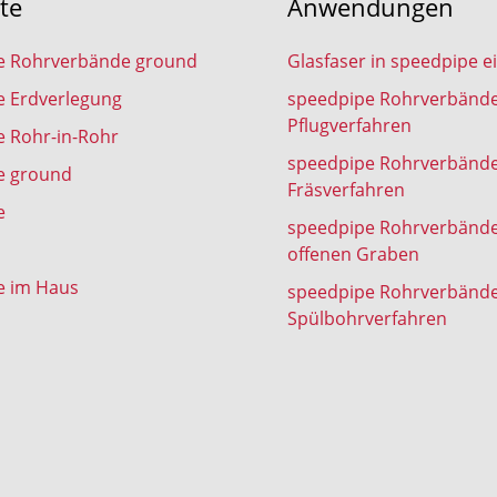
te
Anwendungen
e Rohrverbände ground
Glasfaser in speedpipe e
e Erdverlegung
speedpipe Rohrverbänd
Pflugverfahren
 Rohr-in-Rohr
speedpipe Rohrverbänd
e ground
Fräsverfahren
e
speedpipe Rohrverbänd
offenen Graben
e im Haus
speedpipe Rohrverbänd
Spülbohrverfahren