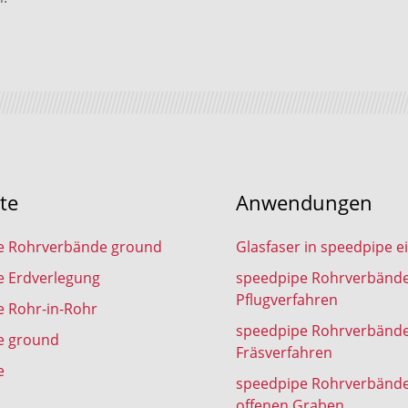
te
Anwendungen
e Rohrverbände ground
Glasfaser in speedpipe e
e Erdverlegung
speedpipe Rohrverbänd
Pflugverfahren
 Rohr-in-Rohr
speedpipe Rohrverbänd
e ground
Fräsverfahren
e
speedpipe Rohrverbänd
offenen Graben