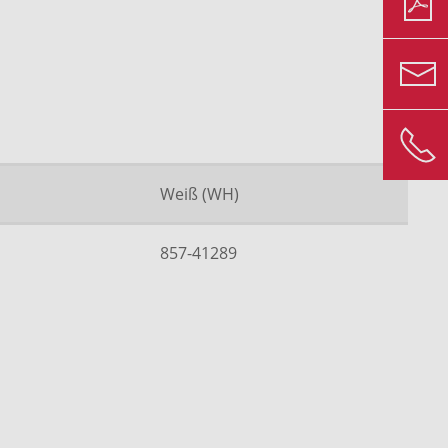
Weiß (WH)
857-41289