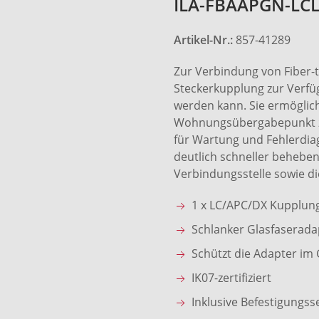
ILA-FBAAPGN-LC
Artikel-Nr.:
857-41289
Zur Verbindung von Fiber-
Steckerkupplung zur Verfüg
werden kann. Sie ermöglich
Wohnungsübergabepunkt zu
für Wartung und Fehlerdia
deutlich schneller beheben
Verbindungsstelle sowie die
1 x LC/APC/DX Kupplun
Schlanker Glasfaserada
Schützt die Adapter im 
IK07-zertifiziert
Inklusive Befestigungss