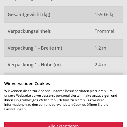
Gesamtgewicht (kg)
1550.6 kg
Verpackungseinheit
Trommel
Verpackung 1 - Breite (m)
1.2 m
Verpackung 1 - Höhe (m)
2.4 m
Verpackung 1 - Länge (m)
2.4 m
Wir verwenden Cookies
Wir können diese zur Analyse unserer Besucherdaten platzieren, um
unsere Webseite zu verbessern, personalisierte Inhalte anzuzeigen und
Artikelnummer
2772
Ihnen ein großartiges Webseiten-Erlebnis zu bieten. Für weitere
Informationen zu den von uns verwendeten Cookies öffnen Sie die
Einstellungen.
Alle Maße in mm. Technische Änderungen vorbehalten.
Alle akzeptieren