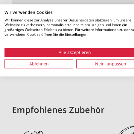
Verpackung 1-4
m
Wir verwenden Cookies
Mengeneinheit
Wir können diese zur Analyse unserer Besucherdaten platzieren, um unsere
Webseite zu verbessern, personalisierte Inhalte anzuzeigen und Ihnen ein
großartiges Webseiten-Erlebnis zu bieten. Für weitere Informationen zu den v
verwendeten Cookies öffnen Sie die Einstellungen.
Alle akzeptieren
Alle Maße in mm. Technische Änderungen vorbehalten
Ablehnen
Nein, anpassen
Empfohlenes Zubehör