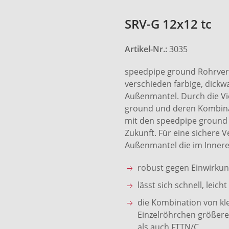
SRV-G 12x12 tc
Artikel-Nr.:
3035
speedpipe ground Rohrver
verschieden farbige, dick
Außenmantel. Durch die Vi
ground und deren Kombinat
mit den speedpipe ground 
Zukunft. Für eine sichere V
Außenmantel die im Innere
robust gegen Einwirku
lässt sich schnell, lei
die Kombination von kl
Einzelröhrchen größere
als auch FTTN/C