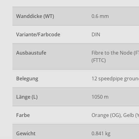
Wanddicke (WT)
0.6 mm
Variante/Farbcode
DIN
Ausbaustufe
Fibre to the Node (F
(FTTC)
Belegung
12 speedpipe groun
Länge (L)
1050 m
Farbe
Orange (OG), Gelb (
Gewicht
0.841 kg