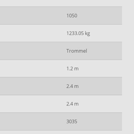
1050
1233.05 kg
Trommel
1.2 m
2.4 m
2.4 m
3035