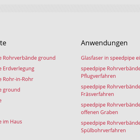
te
Anwendungen
e Rohrverbände ground
Glasfaser in speedpipe e
e Erdverlegung
speedpipe Rohrverbänd
Pflugverfahren
 Rohr-in-Rohr
speedpipe Rohrverbänd
e ground
Fräsverfahren
e
speedpipe Rohrverbänd
offenen Graben
e im Haus
speedpipe Rohrverbänd
Spülbohrverfahren