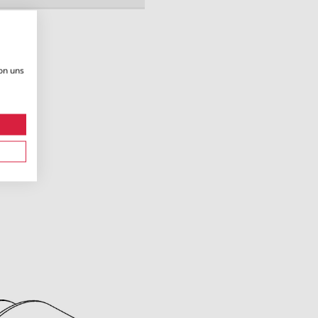
on uns
.