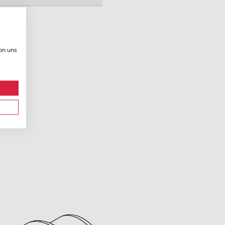
on uns
.