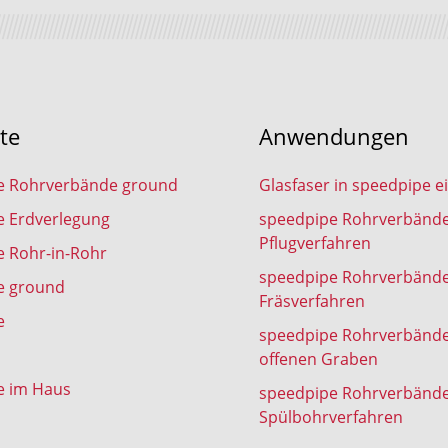
te
Anwendungen
e Rohrverbände ground
Glasfaser in speedpipe e
e Erdverlegung
speedpipe Rohrverbänd
Pflugverfahren
 Rohr-in-Rohr
speedpipe Rohrverbänd
e ground
Fräsverfahren
e
speedpipe Rohrverbänd
offenen Graben
e im Haus
speedpipe Rohrverbänd
Spülbohrverfahren