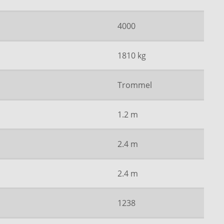
4000
1810 kg
Trommel
1.2 m
2.4 m
2.4 m
1238