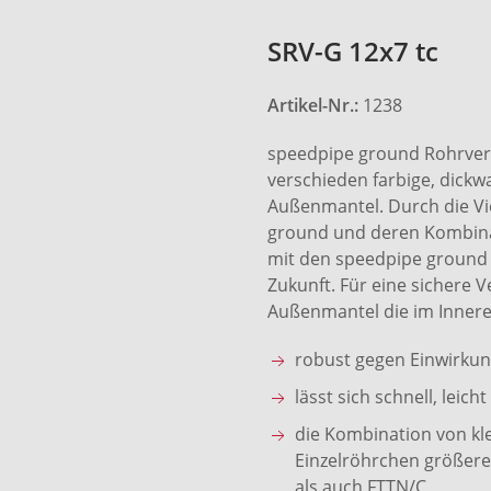
SRV-G 12x7 tc
Artikel-Nr.:
1238
speedpipe ground Rohrver
verschieden farbige, dick
Außenmantel. Durch die Vi
ground und deren Kombinat
mit den speedpipe ground 
Zukunft. Für eine sichere V
Außenmantel die im Innere
robust gegen Einwirku
lässt sich schnell, lei
die Kombination von kl
Einzelröhrchen größere
als auch FTTN/C