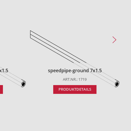
x1.5
speedpipe-ground 7x1.5
ART.NR.: 1719
PRODUKTDETAILS