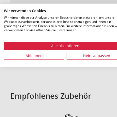
Verpackung 1-4
m
Wir verwenden Cookies
Mengeneinheit
Wir können diese zur Analyse unserer Besucherdaten platzieren, um unsere
Webseite zu verbessern, personalisierte Inhalte anzuzeigen und Ihnen ein
großartiges Webseiten-Erlebnis zu bieten. Für weitere Informationen zu den v
verwendeten Cookies öffnen Sie die Einstellungen.
Alle akzeptieren
Alle Maße in mm. Technische Änderungen vorbehalten
Ablehnen
Nein, anpassen
Empfohlenes Zubehör