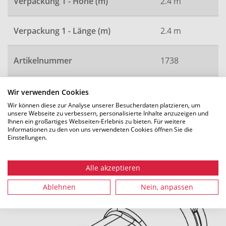
Verpackung 1 - Höhe (m)
2.4 m
Verpackung 1 - Länge (m)
2.4 m
Artikelnummer
1738
Wir verwenden Cookies
Wir können diese zur Analyse unserer Besucherdaten platzieren, um
Alle Maße in mm. Technische Änderungen vorbehalten.
unsere Webseite zu verbessern, personalisierte Inhalte anzuzeigen und
Ihnen ein großartiges Webseiten-Erlebnis zu bieten. Für weitere
Informationen zu den von uns verwendeten Cookies öffnen Sie die
Einstellungen.
Empfohlenes Zubehör
Alle akzeptieren
Ablehnen
Nein, anpassen