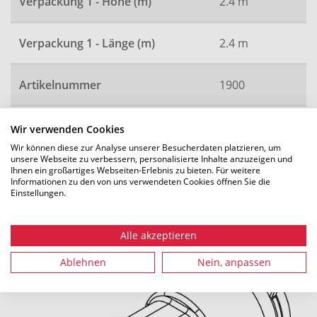
Verpackung 1 - Höhe (m)
2.4 m
Verpackung 1 - Länge (m)
2.4 m
Artikelnummer
1900
Wir verwenden Cookies
Wir können diese zur Analyse unserer Besucherdaten platzieren, um
Alle Maße in mm. Technische Änderungen vorbehalten.
unsere Webseite zu verbessern, personalisierte Inhalte anzuzeigen und
Ihnen ein großartiges Webseiten-Erlebnis zu bieten. Für weitere
Informationen zu den von uns verwendeten Cookies öffnen Sie die
Einstellungen.
Empfohlenes Zubehör
Alle akzeptieren
Ablehnen
Nein, anpassen