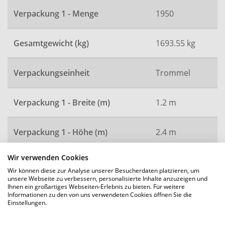
Verpackung 1 - Menge
1950
Gesamtgewicht (kg)
1693.55 kg
Verpackungseinheit
Trommel
Verpackung 1 - Breite (m)
1.2 m
Verpackung 1 - Höhe (m)
2.4 m
Wir verwenden Cookies
Verpackung 1 - Länge (m)
2.4 m
Wir können diese zur Analyse unserer Besucherdaten platzieren, um
unsere Webseite zu verbessern, personalisierte Inhalte anzuzeigen und
Ihnen ein großartiges Webseiten-Erlebnis zu bieten. Für weitere
Artikelnummer
1802
Informationen zu den von uns verwendeten Cookies öffnen Sie die
Einstellungen.