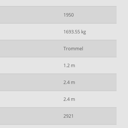
1950
1693.55 kg
Trommel
1.2 m
2.4 m
2.4 m
2921