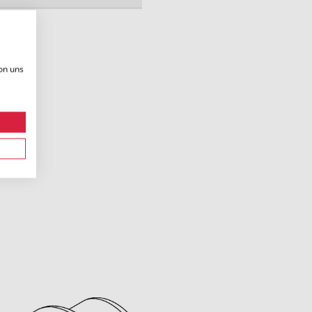
on uns
.