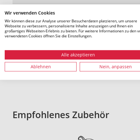
Verpackung 1-4
m
Wir verwenden Cookies
Mengeneinheit
Wir können diese zur Analyse unserer Besucherdaten platzieren, um unsere
Webseite zu verbessern, personalisierte Inhalte anzuzeigen und Ihnen ein
großartiges Webseiten-Erlebnis zu bieten. Für weitere Informationen zu den v
verwendeten Cookies öffnen Sie die Einstellungen.
Alle akzeptieren
Alle Maße in mm. Technische Änderungen vorbehalten
Ablehnen
Nein, anpassen
Empfohlenes Zubehör