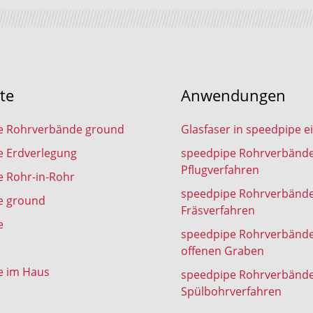
te
Anwendungen
e Rohrverbände ground
Glasfaser in speedpipe e
e Erdverlegung
speedpipe Rohrverbänd
Pflugverfahren
 Rohr-in-Rohr
speedpipe Rohrverbänd
e ground
Fräsverfahren
e
speedpipe Rohrverbänd
offenen Graben
e im Haus
speedpipe Rohrverbänd
Spülbohrverfahren