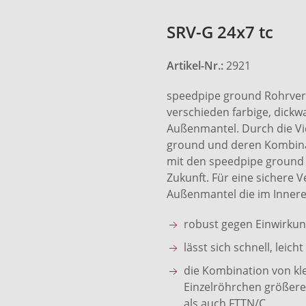
SRV-G 24x7 tc
Artikel-Nr.:
2921
speedpipe ground Rohrver
verschieden farbige, dick
Außenmantel. Durch die Vi
ground und deren Kombinat
mit den speedpipe ground 
Zukunft. Für eine sichere V
Außenmantel die im Innere
robust gegen Einwirku
lässt sich schnell, lei
die Kombination von kl
Einzelröhrchen größere
als auch FTTN/C