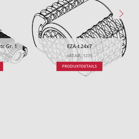
c Gr. 1
EZA-t 24x7
ART.NR.: 1275
PRODUKTDETAILS