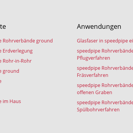
te
Anwendungen
e Rohrverbände ground
Glasfaser in speedpipe e
e Erdverlegung
speedpipe Rohrverbänd
Pflugverfahren
 Rohr-in-Rohr
speedpipe Rohrverbänd
e ground
Fräsverfahren
e
speedpipe Rohrverbänd
offenen Graben
e im Haus
speedpipe Rohrverbänd
Spülbohrverfahren