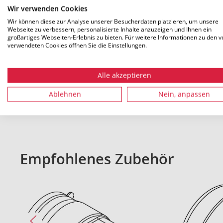
Gewicht
0.326 kg
Wir verwenden Cookies
Wir können diese zur Analyse unserer Besucherdaten platzieren, um unsere
Webseite zu verbessern, personalisierte Inhalte anzuzeigen und Ihnen ein
großartiges Webseiten-Erlebnis zu bieten. Für weitere Informationen zu den v
verwendeten Cookies öffnen Sie die Einstellungen.
Alle Maße in mm. Technische Änderungen vorbehalten
Alle akzeptieren
Ablehnen
Nein, anpassen
Empfohlenes Zubehör