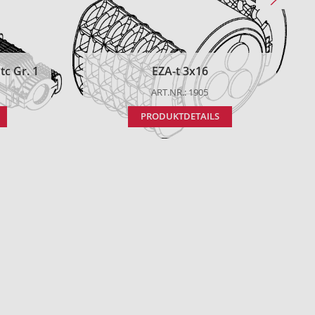
c Gr. 1
EZA-t 3x16
ART.NR.: 1905
PRODUKTDETAILS