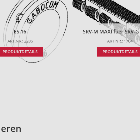
ES 16
SRV-M MAXI fuer SRV-G t
ART.NR.: 2286
ART.NR.: 1704
PRODUKTDETAILS
PRODUKTDETAILS
ieren