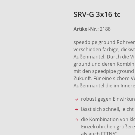
SRV-G 3x16 tc
Artikel-Nr.:
2188
speedpipe ground Rohrver
verschieden farbige, dick
Außenmantel. Durch die Vi
ground und deren Kombinat
mit den speedpipe ground 
Zukunft. Für eine sichere V
Außenmantel die im Innere
robust gegen Einwirku
lässt sich schnell, lei
die Kombination von kl
Einzelröhrchen größere
als auch FTTN/C