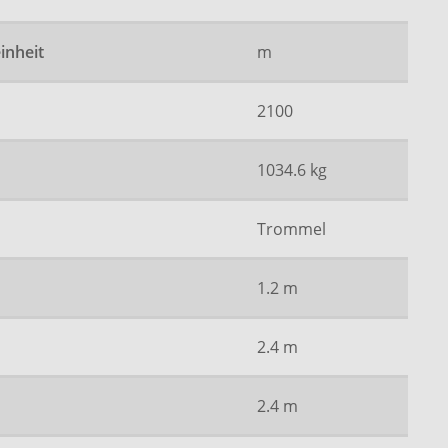
inheit
m
2100
1034.6 kg
Trommel
1.2 m
2.4 m
2.4 m