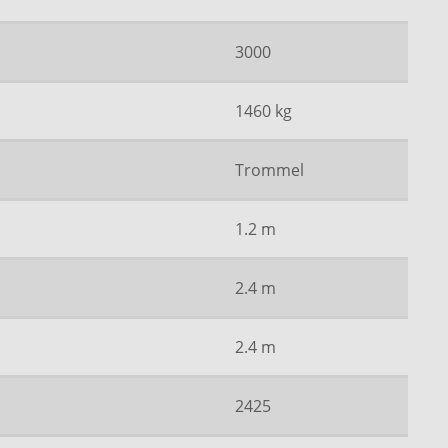
3000
1460 kg
Trommel
1.2 m
2.4 m
2.4 m
2425