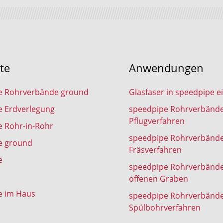
te
Anwendungen
e Rohrverbände ground
Glasfaser in speedpipe e
e Erdverlegung
speedpipe Rohrverbänd
Pflugverfahren
 Rohr-in-Rohr
speedpipe Rohrverbänd
e ground
Fräsverfahren
e
speedpipe Rohrverbänd
offenen Graben
e im Haus
speedpipe Rohrverbänd
Spülbohrverfahren