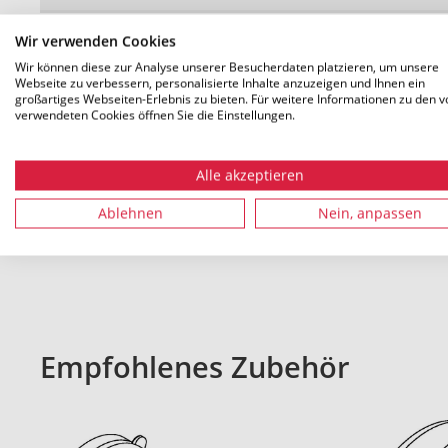
Verpackung 1-4
m
Wir verwenden Cookies
Mengeneinheit
Wir können diese zur Analyse unserer Besucherdaten platzieren, um unsere
Webseite zu verbessern, personalisierte Inhalte anzuzeigen und Ihnen ein
großartiges Webseiten-Erlebnis zu bieten. Für weitere Informationen zu den v
verwendeten Cookies öffnen Sie die Einstellungen.
Alle akzeptieren
Alle Maße in mm. Technische Änderungen vorbehalten
Ablehnen
Nein, anpassen
Empfohlenes Zubehör