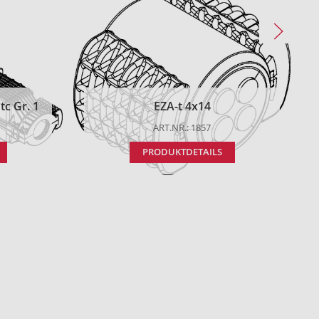
c Gr. 1
EZA-t 4x14
ART.NR.: 1857
PRODUKTDETAILS