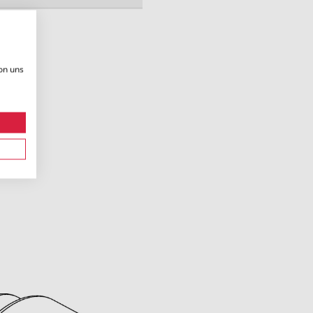
on uns
.