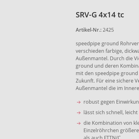
SRV-G 4x14 tc
Artikel-Nr.:
2425
speedpipe ground Rohrver
verschieden farbige, dick
Außenmantel. Durch die Vi
ground und deren Kombinat
mit den speedpipe ground 
Zukunft. Für eine sichere V
Außenmantel die im Innere
robust gegen Einwirku
lässt sich schnell, lei
die Kombination von kl
Einzelröhrchen größere
als auch FTTN/C