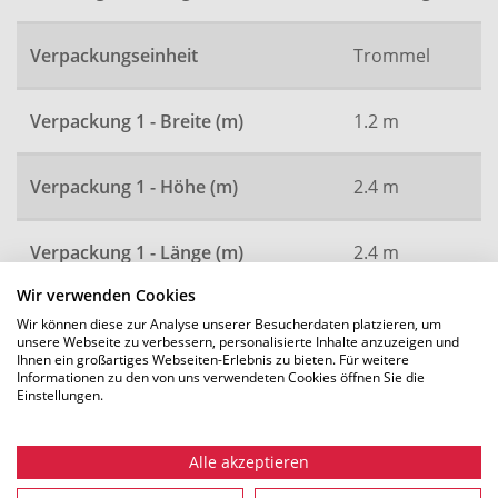
Verpackungseinheit
Trommel
Verpackung 1 - Breite (m)
1.2 m
Verpackung 1 - Höhe (m)
2.4 m
Verpackung 1 - Länge (m)
2.4 m
Wir verwenden Cookies
Artikelnummer
1246
Wir können diese zur Analyse unserer Besucherdaten platzieren, um
unsere Webseite zu verbessern, personalisierte Inhalte anzuzeigen und
Ihnen ein großartiges Webseiten-Erlebnis zu bieten. Für weitere
Informationen zu den von uns verwendeten Cookies öffnen Sie die
Einstellungen.
Alle Maße in mm. Technische Änderungen vorbehalten.
Alle akzeptieren