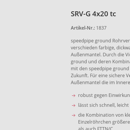
SRV-G 4x20 tc
Artikel-Nr.:
1837
speedpipe ground Rohrver
verschieden farbige, dick
Außenmantel. Durch die Vi
ground und deren Kombinat
mit den speedpipe ground 
Zukunft. Für eine sichere V
Außenmantel die im Innere
robust gegen Einwirku
lässt sich schnell, lei
die Kombination von kl
Einzelröhrchen größere
als auch FTTN/C