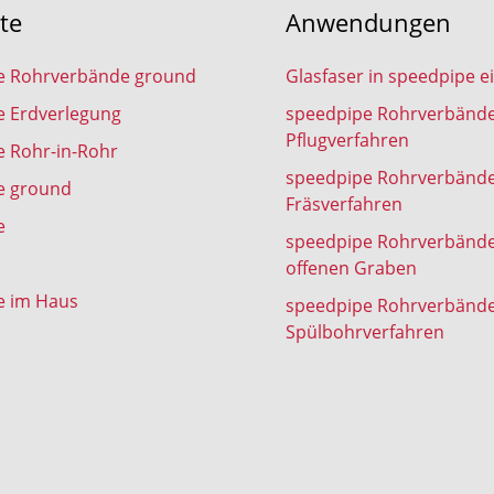
te
Anwendungen
e Rohrverbände ground
Glasfaser in speedpipe e
e Erdverlegung
speedpipe Rohrverbänd
Pflugverfahren
 Rohr-in-Rohr
speedpipe Rohrverbänd
e ground
Fräsverfahren
e
speedpipe Rohrverbänd
offenen Graben
e im Haus
speedpipe Rohrverbänd
Spülbohrverfahren