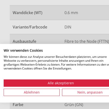
Wanddicke (WT)
0.6 mm
Variante/Farbcode
DIN
Ausbaustufe
Fibre to the Node (FTTN)
Fibre to the Building (FT
Wir verwenden Cookies
Wir können diese zur Analyse unserer Besucherdaten platzieren, um unsere
Webseite zu verbessern, personalisierte Inhalte anzuzeigen und Ihnen ein
Bundesförderprogramm
Gigabitförderung 2.0
großartiges Webseiten-Erlebnis zu bieten. Für weitere Informationen zu den v
verwendeten Cookies öffnen Sie die Einstellungen.
Belegung
4 speedpipe ground 20x
Alle akzeptieren
Länge (L)
1400 m
Ablehnen
Nein, anpassen
Farbe
Grün (GN)