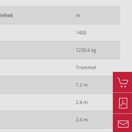
inheit
m
1400
1230.6 kg
Trommel
1.2 m
2.4 m
2.4 m