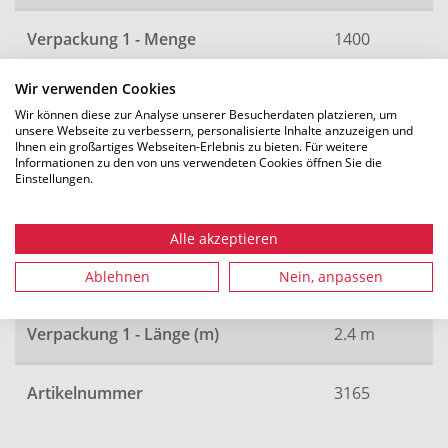
Verpackung 1 - Menge
1400
Wir verwenden Cookies
Gesamtgewicht (kg)
1230.6 kg
Wir können diese zur Analyse unserer Besucherdaten platzieren, um
unsere Webseite zu verbessern, personalisierte Inhalte anzuzeigen und
Ihnen ein großartiges Webseiten-Erlebnis zu bieten. Für weitere
Verpackungseinheit
Trommel
Informationen zu den von uns verwendeten Cookies öffnen Sie die
Einstellungen.
Verpackung 1 - Breite (m)
1.2 m
Alle akzeptieren
Verpackung 1 - Höhe (m)
2.4 m
Ablehnen
Nein, anpassen
Verpackung 1 - Länge (m)
2.4 m
Artikelnummer
3165