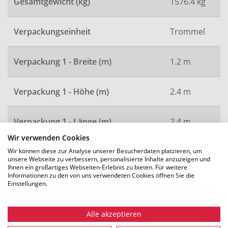
Gesamtgewicht (kg)
1576.4 kg
Verpackungseinheit
Trommel
Verpackung 1 - Breite (m)
1.2 m
Verpackung 1 - Höhe (m)
2.4 m
Verpackung 1 - Länge (m)
2.4 m
Wir verwenden Cookies
Artikelnummer
2638
Wir können diese zur Analyse unserer Besucherdaten platzieren, um
unsere Webseite zu verbessern, personalisierte Inhalte anzuzeigen und
Ihnen ein großartiges Webseiten-Erlebnis zu bieten. Für weitere
Informationen zu den von uns verwendeten Cookies öffnen Sie die
Einstellungen.
Alle Maße in mm. Technische Änderungen vorbehalten.
Alle akzeptieren