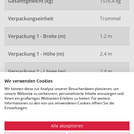
Gesamtgewicht (kg)
1576.4 kg
Verpackungseinheit
Trommel
Verpackung 1 - Breite (m)
1.2 m
Verpackung 1 - Höhe (m)
2.4 m
Verpackung 1 - Länge (m)
2.4 m
Wir verwenden Cookies
Artikelnummer
3027
Wir können diese zur Analyse unserer Besucherdaten platzieren, um
unsere Webseite zu verbessern, personalisierte Inhalte anzuzeigen und
Ihnen ein großartiges Webseiten-Erlebnis zu bieten. Für weitere
Informationen zu den von uns verwendeten Cookies öffnen Sie die
Einstellungen.
Alle Maße in mm. Technische Änderungen vorbehalten.
Alle akzeptieren