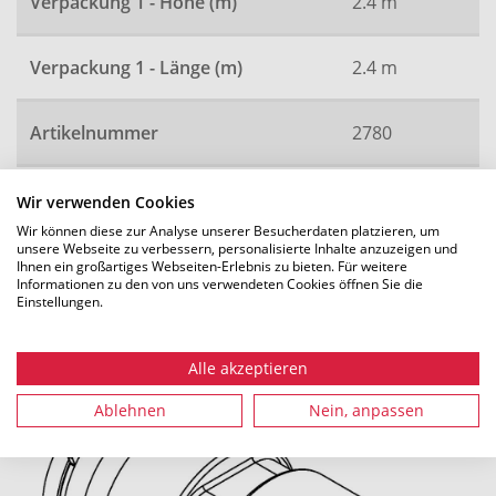
Verpackung 1 - Höhe (m)
2.4 m
Verpackung 1 - Länge (m)
2.4 m
Artikelnummer
2780
Wir verwenden Cookies
Wir können diese zur Analyse unserer Besucherdaten platzieren, um
Alle Maße in mm. Technische Änderungen vorbehalten.
unsere Webseite zu verbessern, personalisierte Inhalte anzuzeigen und
Ihnen ein großartiges Webseiten-Erlebnis zu bieten. Für weitere
Informationen zu den von uns verwendeten Cookies öffnen Sie die
Einstellungen.
Empfohlenes Zubehör
Alle akzeptieren
Ablehnen
Nein, anpassen