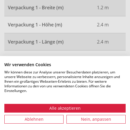
Verpackung 1 - Breite (m)
1.2 m
Verpackung 1 - Höhe (m)
2.4 m
Verpackung 1 - Länge (m)
2.4 m
Artikelnummer
3465
Wir verwenden Cookies
Wir können diese zur Analyse unserer Besucherdaten platzieren, um
unsere Webseite zu verbessern, personalisierte Inhalte anzuzeigen und
Ihnen ein großartiges Webseiten-Erlebnis zu bieten. Für weitere
Alle Maße in mm. Technische Änderungen vorbehalten.
Informationen zu den von uns verwendeten Cookies öffnen Sie die
Einstellungen.
Alle akzeptieren
Empfohlenes Zubehör
Ablehnen
Nein, anpassen