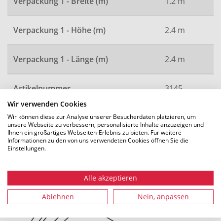
Verpackung 1 - Breite (m)
1.2 m
Verpackung 1 - Höhe (m)
2.4 m
Verpackung 1 - Länge (m)
2.4 m
Artikelnummer
3145
Wir verwenden Cookies
Wir können diese zur Analyse unserer Besucherdaten platzieren, um
unsere Webseite zu verbessern, personalisierte Inhalte anzuzeigen und
Alle Maße in mm. Technische Änderungen vorbehalten.
Ihnen ein großartiges Webseiten-Erlebnis zu bieten. Für weitere
Informationen zu den von uns verwendeten Cookies öffnen Sie die
Einstellungen.
Empfohlenes Zubehör
Alle akzeptieren
Ablehnen
Nein, anpassen