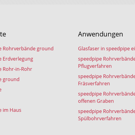
te
Anwendungen
e Rohrverbände ground
Glasfaser in speedpipe e
e Erdverlegung
speedpipe Rohrverbänd
Pflugverfahren
 Rohr-in-Rohr
speedpipe Rohrverbänd
e ground
Fräsverfahren
e
speedpipe Rohrverbänd
offenen Graben
e im Haus
speedpipe Rohrverbänd
Spülbohrverfahren