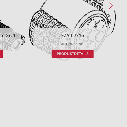
c Gr. 1
EZA-t 7x16
ART.NR.: 1281
PRODUKTDETAILS