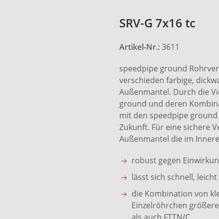
SRV-G 7x16 tc
Artikel-Nr.:
3611
speedpipe ground Rohrver
verschieden farbige, dick
Außenmantel. Durch die Vi
ground und deren Kombinat
mit den speedpipe ground 
Zukunft. Für eine sichere V
Außenmantel die im Innere
robust gegen Einwirku
lässt sich schnell, lei
die Kombination von kl
Einzelröhrchen größere
als auch FTTN/C