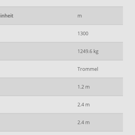
inheit
m
1300
1249.6 kg
Trommel
1.2 m
2.4 m
2.4 m