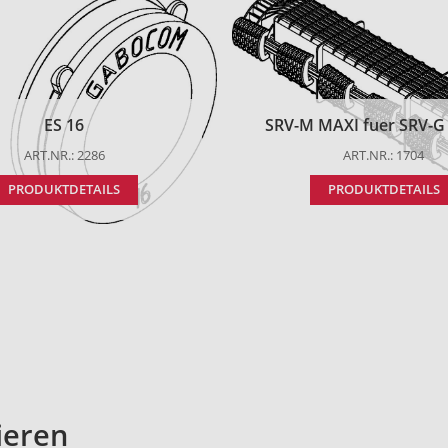
ES 16
SRV-M MAXI fuer SRV-G t
ART.NR.: 2286
ART.NR.: 1704
PRODUKTDETAILS
PRODUKTDETAILS
ieren