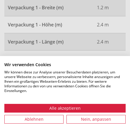
Verpackung 1 - Breite (m)
1.2 m
Verpackung 1 - Höhe (m)
2.4 m
Verpackung 1 - Länge (m)
2.4 m
Artikelnummer
3615
Wir verwenden Cookies
Wir können diese zur Analyse unserer Besucherdaten platzieren, um
unsere Webseite zu verbessern, personalisierte Inhalte anzuzeigen und
Ihnen ein großartiges Webseiten-Erlebnis zu bieten. Für weitere
Alle Maße in mm. Technische Änderungen vorbehalten.
Informationen zu den von uns verwendeten Cookies öffnen Sie die
Einstellungen.
Alle akzeptieren
Empfohlenes Zubehör
Ablehnen
Nein, anpassen