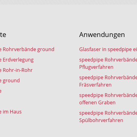
te
Anwendungen
e Rohrverbände ground
Glasfaser in speedpipe e
e Erdverlegung
speedpipe Rohrverbänd
Pflugverfahren
 Rohr-in-Rohr
speedpipe Rohrverbänd
e ground
Fräsverfahren
e
speedpipe Rohrverbänd
offenen Graben
e im Haus
speedpipe Rohrverbänd
Spülbohrverfahren