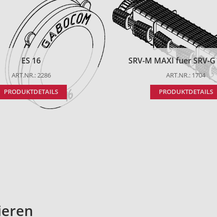
ES 16
SRV-M MAXI fuer SRV-G t
ART.NR.: 2286
ART.NR.: 1704
PRODUKTDETAILS
PRODUKTDETAILS
ieren