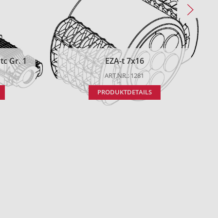
c Gr. 1
EZA-t 7x16
ART.NR.: 1281
PRODUKTDETAILS