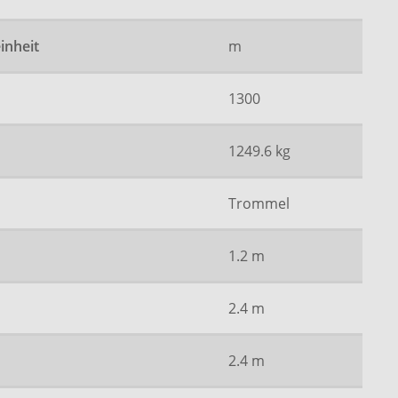
inheit
m
1300
1249.6 kg
Trommel
1.2 m
2.4 m
2.4 m