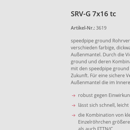
SRV-G 7x16 tc
Artikel-Nr.:
3619
speedpipe ground Rohrver
verschieden farbige, dick
Außenmantel. Durch die Vi
ground und deren Kombinat
mit den speedpipe ground 
Zukunft. Für eine sichere V
Außenmantel die im Innere
robust gegen Einwirku
lässt sich schnell, lei
die Kombination von kl
Einzelröhrchen größere
als auch FTTN/C