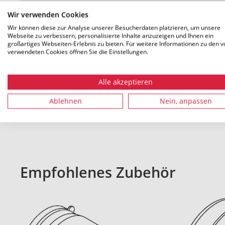
Wir verwenden Cookies
Gewicht
0.692 kg
Wir können diese zur Analyse unserer Besucherdaten platzieren, um unsere
Webseite zu verbessern, personalisierte Inhalte anzuzeigen und Ihnen ein
großartiges Webseiten-Erlebnis zu bieten. Für weitere Informationen zu den v
verwendeten Cookies öffnen Sie die Einstellungen.
Alle akzeptieren
Alle Maße in mm. Technische Änderungen vorbehalten
Ablehnen
Nein, anpassen
Empfohlenes Zubehör