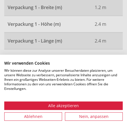
Verpackung 1 - Breite (m)
1.2 m
Verpackung 1 - Höhe (m)
2.4 m
Verpackung 1 - Länge (m)
2.4 m
Artikelnummer
3623
Wir verwenden Cookies
Wir können diese zur Analyse unserer Besucherdaten platzieren, um
unsere Webseite zu verbessern, personalisierte Inhalte anzuzeigen und
Ihnen ein großartiges Webseiten-Erlebnis zu bieten. Für weitere
Alle Maße in mm. Technische Änderungen vorbehalten.
Informationen zu den von uns verwendeten Cookies öffnen Sie die
Einstellungen.
Alle akzeptieren
Empfohlenes Zubehör
Ablehnen
Nein, anpassen