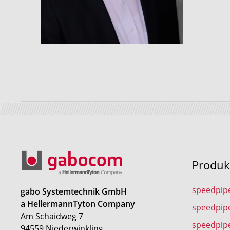
Produk
speedpip
gabo Systemtechnik GmbH
a HellermannTyton Company
speedpip
Am Schaidweg 7
speedpipe
94559 Niederwinkling