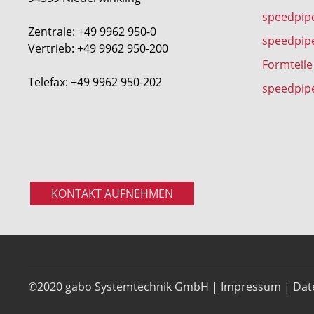
speedpip
Zentrale: +49 9962 950-0
speedpip
Vertrieb: +49 9962 950-200
Formteile
Telefax: +49 9962 950-202
speedpip
KONTAKT AUFNEHMEN
©2020 gabo Systemtechnik GmbH |
Impressum
|
Dat