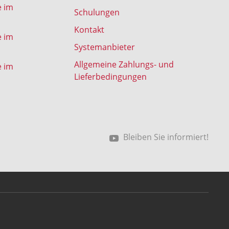
e im
Schulungen
Kontakt
e im
Systemanbieter
Allgemeine Zahlungs- und
e im
Lieferbedingungen
Bleiben Sie informiert!