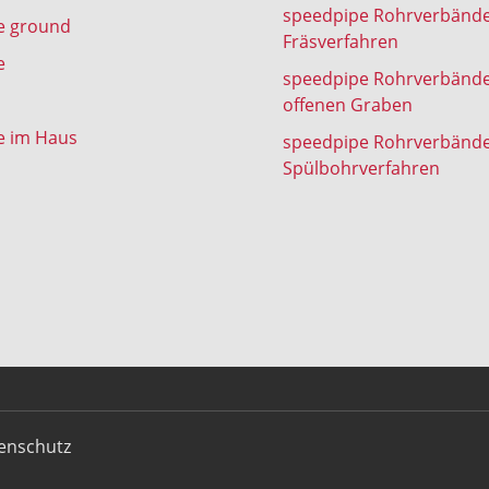
speedpipe Rohrverbänd
e ground
Fräsverfahren
e
speedpipe Rohrverbänd
offenen Graben
e im Haus
speedpipe Rohrverbänd
Spülbohrverfahren
enschutz