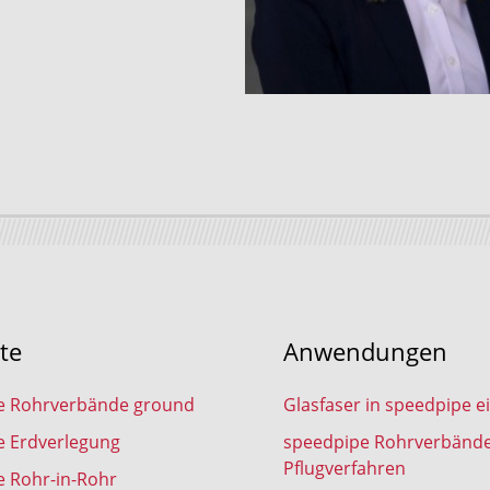
te
Anwendungen
e Rohrverbände ground
Glasfaser in speedpipe e
e Erdverlegung
speedpipe Rohrverbänd
Pflugverfahren
 Rohr-in-Rohr