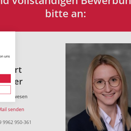
nd vollständigen Bewerbun
bitte an:
on uns
obert
tadler
rsonalwesen
Mail senden
9 9962 950-361