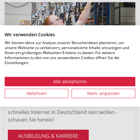
Wir verwenden Cookies
Wir können diese zur Analyse unserer Besucherdaten platzieren, um
unsere Webseite zu verbessern, personalisierte Inhalte anzuzeigen und
Ihnen ein großartiges Webseiten-Erlebnis zu bieten. Für weitere
Informationen zu den von uns verwendeten Cookies öffnen Sie die
Einstellungen.
Ausbildung & Karriere
Alle akzeptieren
Ablehnen
Nein, anpassen
Der erste Schritt in Richtung Zukunft: Unsere
Mitarbeitenden. Wenn Sie mit uns die Basis für
schnelles Internet in Deutschland sein wollen -
schauen Sie herein!
AUSBILDUNG & KARRIERE