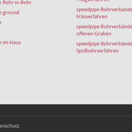
 Rohr-in-Rohr
speedpipe Rohrverbänd
e ground
Fräsverfahren
e
speedpipe Rohrverbänd
offenen Graben
e im Haus
speedpipe Rohrverbänd
Spülbohrverfahren
enschutz