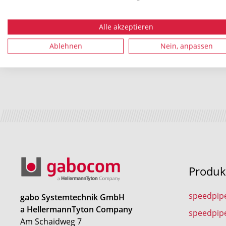
Bei Rückfragen stehen Ihnen
Marina Kainz-Reichardt
u
gerne zur Verfügung. Weitere Informationen zum Date
Alle akzeptieren
über unseren Datenschutzbeauftragten
Robert Stadle
Ablehnen
Nein, anpassen
Website.
Produk
speedpip
gabo Systemtechnik GmbH
a HellermannTyton Company
speedpip
Am Schaidweg 7