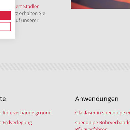
nd
Robert Stadler
nschutz erhalten Sie
r
und auf unserer
te
Anwendungen
e Rohrverbände ground
Glasfaser in speedpipe e
e Erdverlegung
speedpipe Rohrverbänd
Pflugverfahren