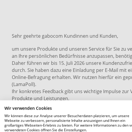
Sehr geehrte gabocom Kundinnen und Kunden,
um unsere Produkte und unseren Service für Sie zu v
an Ihre persönlichen Bedürfnisse anzupassen, benötige
Daher führen wir bis 15. Juli 2026 unsere Kundenzufr
durch. Sie haben dazu eine Einladung per E-Mail mit e
Online-Befragung erhalten. Wir nutzen hierfür ein gep
(LamaPoll).
Ihr konkretes Feedback gibt uns wichtige Impulse zur
Produkte und Leistungen.
Die Auswertung Ihrer Angaben erfolgt vollständig an
Wir verwenden Cookies
benötigen auch nur ca. 8 Minuten Ihrer Zeit.
Wir können diese zur Analyse unserer Besucherdaten platzieren, um unsere
Webseite zu verbessern, personalisierte Inhalte anzuzeigen und Ihnen ein
Wir freuen uns auf Ihr Feedback!
großartiges Webseiten-Erlebnis zu bieten. Für weitere Informationen zu den v
verwendeten Cookies öffnen Sie die Einstellungen.